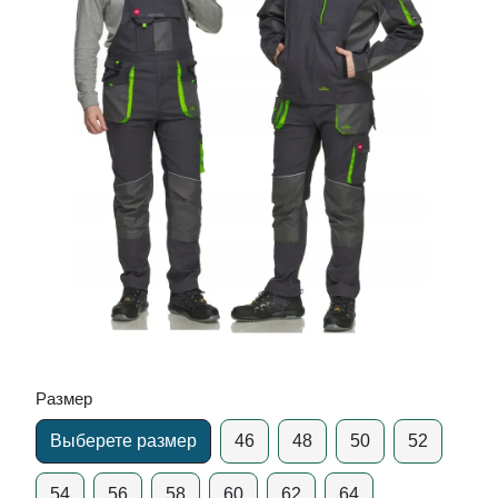
Размер
Выберете размер
46
48
50
52
54
56
58
60
62
64