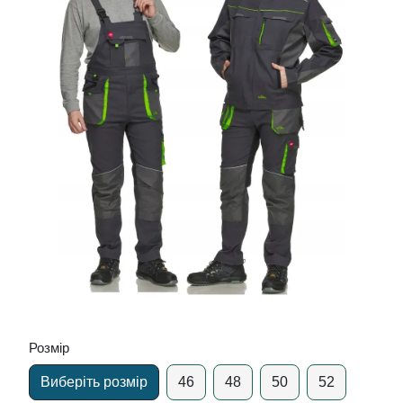
Розмір
Виберіть розмір
46
48
50
52