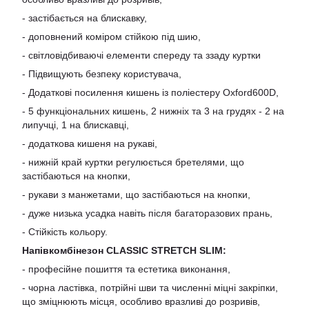
- застібається на блискавку,
- доповнений коміром стійкою під шию,
- світловідбиваючі елементи спереду та ззаду куртки
- Підвищують безпеку користувача,
- Додаткові посилення кишень із поліестеру Oxford600D,
- 5 функціональних кишень, 2 нижніх та 3 на грудях - 2 на
липучці, 1 на блискавці,
- додаткова кишеня на рукаві,
- нижній край куртки регулюється бретелями, що
застібаються на кнопки,
- рукави з манжетами, що застібаються на кнопки,
- дуже низька усадка навіть після багаторазових прань,
- Стійкість кольору.
Напівкомбінезон CLASSIC STRETCH SLIM:
- професійне пошиття та естетика виконання,
- чорна ластівка, потрійні шви та численні міцні закріпки,
що зміцнюють місця, особливо вразливі до розривів,