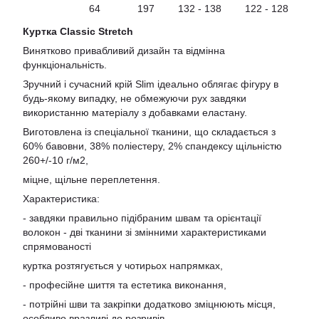
64
197
132 - 138
122 - 128
Куртка Classic Stretch
Винятково привабливий дизайн та відмінна
функціональність.
Зручний і сучасний крій Slim ідеально облягає фігуру в
будь-якому випадку, не обмежуючи рух завдяки
використанню матеріалу з добавками еластану.
Виготовлена ​​із спеціальної тканини, що складається з
60% бавовни, 38% поліестеру, 2% спандексу щільністю
260+/-10 г/м2,
міцне, щільне переплетення.
Характеристика:
- завдяки правильно підібраним швам та орієнтації
волокон - дві тканини зі змінними характеристиками
спрямованості
куртка розтягується у чотирьох напрямках,
- професійне шиття та естетика виконання,
- потрійні шви та закріпки додатково зміцнюють місця,
особливо вразливі до розривів,