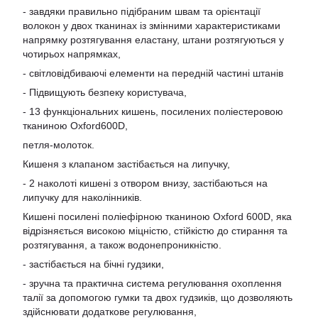
- завдяки правильно підібраним швам та орієнтації
волокон у двох тканинах із змінними характеристиками
напрямку розтягування еластану, штани розтягуються у
чотирьох напрямках,
- світловідбиваючі елементи на передній частині штанів
- Підвищують безпеку користувача,
- 13 функціональних кишень, посилених поліестеровою
тканиною Oxford600D,
петля-молоток.
Кишеня з клапаном застібається на липучку,
- 2 наколоті кишені з отвором внизу, застібаються на
липучку для наколінників.
Кишені посилені поліефірною тканиною Oxford 600D, яка
відрізняється високою міцністю, стійкістю до стирання та
розтягування, а також водонепроникністю.
- застібається на бічні гудзики,
- зручна та практична система регулювання охоплення
талії за допомогою гумки та двох гудзиків, що дозволяють
здійснювати додаткове регулювання,