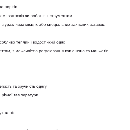
а порізів.
мі вантажів чи роботі з інструментом.
в уразливих місцях або спеціальних захисних вставок.
собливо теплий і водостійкий одяг.
ттям, з можливістю регулювання капюшона та манжетів.
кість та зручність одягу.
 різної температури.
 та ніг.