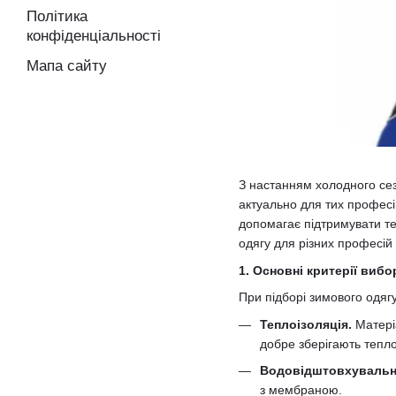
Політика
конфіденціальності
Мапа сайту
З настанням холодного се
актуально для тих професі
допомагає підтримувати те
одягу для різних професій
1. Основні критерії виб
При підборі зимового одяг
Теплоізоляція.
Матеріа
добре зберігають тепло
Водовідштовхувальні
з мембраною.