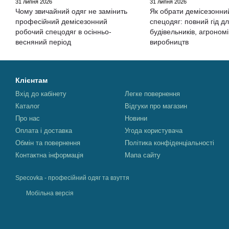
31 липня 2026
31 липня 2026
Чому звичайний одяг не замінить
Як обрати демісезонни
професійний демісезонний
спецодяг: повний гід д
робочий спецодяг в осінньо-
будівельників, агрономі
весняний період
виробництв
Клієнтам
Вхід до кабінету
Легке повернення
Каталог
Відгуки про магазин
Про нас
Новини
Оплата і доставка
Угода користувача
Обмін та повернення
Політика конфіденціальності
Контактна інформація
Мапа сайту
Specovka - професійний одяг та взуття
Мобільна версія