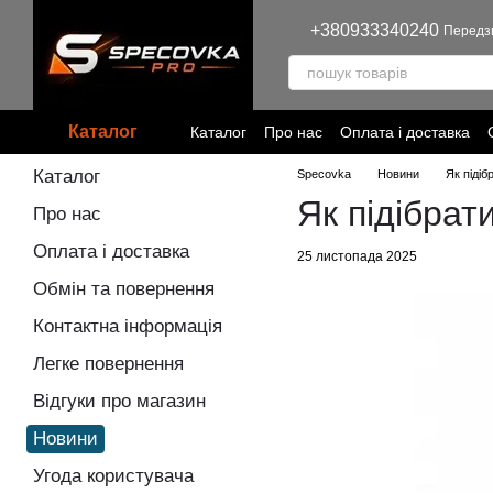
Перейти до основного контенту
+380933340240
Передз
Каталог
Каталог
Про нас
Оплата і доставка
Угода користувача
Політика конфіден
Каталог
Specovka
Новини
Як підіб
Як підібрат
Про нас
Оплата і доставка
25 листопада 2025
Обмін та повернення
Контактна інформація
Легке повернення
Відгуки про магазин
Новини
Угода користувача