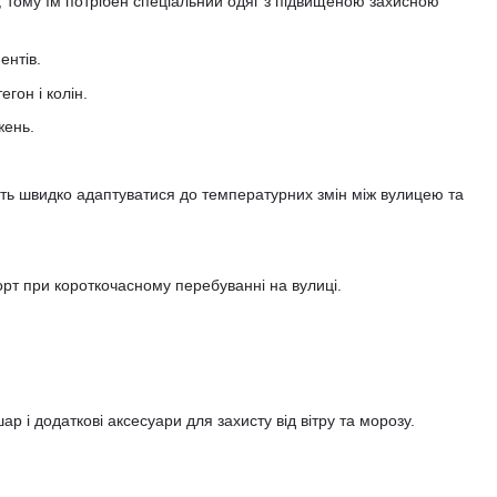
, тому їм потрібен спеціальний одяг з підвищеною захисною
ентів.
гон і колін.
жень.
сть швидко адаптуватися до температурних змін між вулицею та
рт при короткочасному перебуванні на вулиці.
 і додаткові аксесуари для захисту від вітру та морозу.