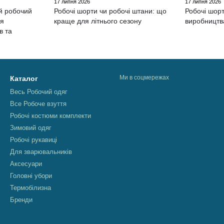
17 липня 2026
17 липня 2026
й робочий
Робочі шорти чи робочі штани: що
Робочі шорт
ля
краще для літнього сезону
виробництв
в та
Ми в соцмережах
Каталог
Весь Робочий одяг
Все Робоче взуття
Робочі костюми комплекти
Зимовий одяг
Робочі рукавиці
Для зварювальників
Аксесуари
Головні убори
Термобілизна
Бренди