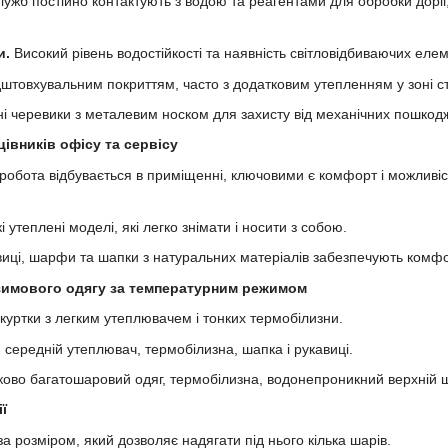
ужб постійно контактують з водою та реагентами для обробки доріг
и.
Високий рівень водостійкості та наявність світловідбиваючих елем
дштовхувальним покриттям, часто з додатковим утепленням у зоні сте
 черевики з металевим носком для захисту від механічних пошкод
івників офісу та сервісу
робота відбувається в приміщенні, ключовими є комфорт і можливі
і утеплені моделі, які легко знімати і носити з собою.
виці, шарфи та шапки з натуральних матеріалів забезпечують комфо
 зимового одягу за температурним режимом
куртки з легким утеплювачем і тонких термобілизни.
 середній утеплювач, термобілизна, шапка і рукавиці.
ово багатошаровий одяг, термобілизна, водонепроникний верхній шар
ї
а розміром, який дозволяє надягати під нього кілька шарів.