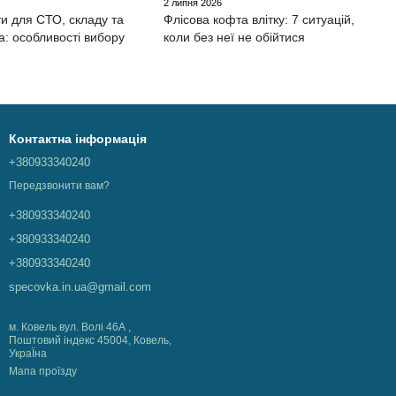
2 липня 2026
и для СТО, складу та
Флісова кофта влітку: 7 ситуацій,
а: особливості вибору
коли без неї не обійтися
Контактна інформація
+380933340240
Передзвонити вам?
+380933340240
+380933340240
+380933340240
specovka.in.ua@gmail.com
м. Ковель вул. Волі 46А ,
Поштовий індекс 45004, Ковель,
УкраЇна
Мапа проїзду