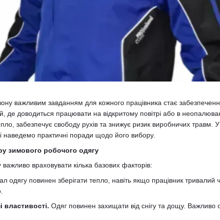
зону важливим завданням для кожного працівника стає забезпеченн
й, де доводиться працювати на відкритому повітрі або в неопалюв
пло, забезпечує свободу рухів та знижує ризик виробничих травм. У
 і наведемо практичні поради щодо його вибору.
ору зимового робочого одягу
у важливо враховувати кілька базових факторів:
л одягу повинен зберігати тепло, навіть якщо працівник тривалий ч
.
 властивості.
Одяг повинен захищати від снігу та дощу. Важливо 