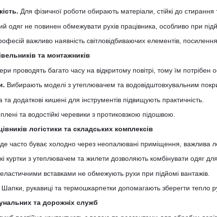
кість.
Для фізичної роботи обирають матеріали, стійкі до стирання т
й одяг не повинен обмежувати рухів працівника, особливо при підйо
офесій важливо наявність світловідбиваючих елементів, посилення 
івельників та монтажників
ри проводять багато часу на відкритому повітрі, тому їм потрібен о
и.
Вибирають моделі з утеплювачем та водовідштовхувальним покри
 та додаткові кишені для інструментів підвищують практичність.
плені та водостійкі черевики з протиковзкою підошвою.
цівників логістики та складських комплексів
, де часто буває холодно через неопалювані приміщення, важлива лег
кі куртки з утеплювачем та жилети дозволяють комбінувати одяг для
 еластичними вставками не обмежують рухи при підйомі вантажів.
Шапки, рукавиці та термошкарпетки допомагають зберегти тепло рук
мунальних та дорожніх служб