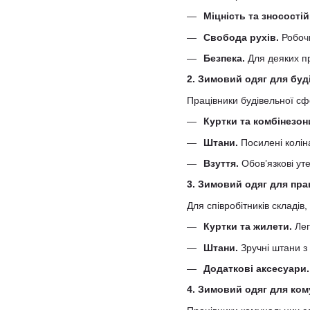
Міцність та зносостій
Свобода рухів.
Робочи
Безпека.
Для деяких пр
2. Зимовий одяг для буд
Працівники будівельної сфе
Куртки та комбінезон
Штани.
Посилені коліна
Взуття.
Обов’язкові уте
3. Зимовий одяг для пра
Для співробітників складів
Куртки та жилети.
Лег
Штани.
Зручні штани з
Додаткові аксесуари.
4. Зимовий одяг для ко