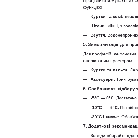
Працівники комунальних сл
функцією.
Куртки та комбінезон
Штани.
Міцні, з водові
Взуття.
Водонепроникні
5. Зимовий одяг для прац
Для професій, де основна 
опалюваним простором.
Куртки та пальта.
Легк
Аксесуари.
Тонкі рука
6. Особливості підбору
-5°С — 0°С.
Достатньо 
-10°С — -5°С.
Потрібен
-20°С і нижче.
Обов’язк
7. Додаткові рекомендаці
Завжди обирайте одяг з