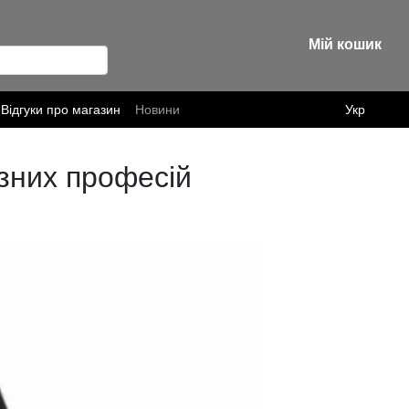
Мій кошик
Відгуки про магазин
Новини
Укр
ізних професій