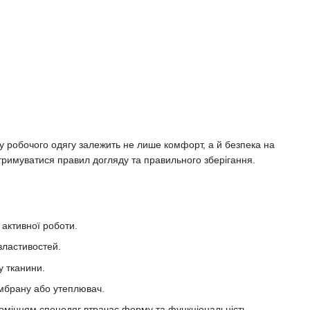
ну робочого одягу залежить не лише комфорт, а й безпека на
отримуватися правил догляду та правильного зберігання.
 активної роботи.
властивостей.
у тканини.
ембрану або утеплювач.
омінням спецодяг втрачає форму та функціональність.