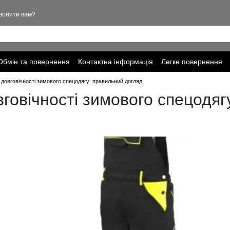
вонити вам?
Обмін та повернення
Контактна інформація
Легке повернення
ціальності
 довговічності зимового спецодягу: правильний догляд
говічності зимового спецодяг