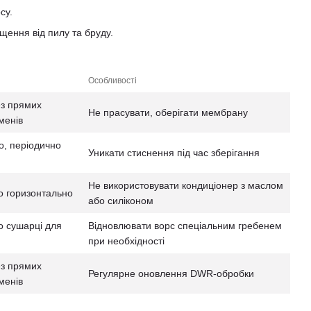
су.
ення від пилу та бруду.
Особливості
ез прямих
Не прасувати, оберігати мембрану
менів
о, періодично
Уникати стиснення під час зберігання
Не використовувати кондиціонер з маслом
о горизонтально
або силіконом
о сушарці для
Відновлювати ворс спеціальним гребенем
при необхідності
ез прямих
Регулярне оновлення DWR-обробки
менів