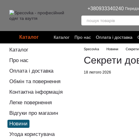
Перейти до основного контенту
+380933340240
Передз
Каталог
Каталог
Про нас
Оплата і доставка
Угода користувача
Політика конфіден
Каталог
Specovka
Новини
Секрети
Секрети дов
Про нас
Оплата і доставка
18 лютого 2026
Обмін та повернення
Контактна інформація
Легке повернення
Відгуки про магазин
Новини
Угода користувача