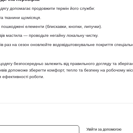
дягу допомагає продовжити термін його служби:
та тканини щомісяця.
 пошкоджені елементи (блискавки, кнопки, липучки).
дів мастила — проводьте негайну локальну чистку.
в раз на сезон оновлюйте водовідштовхувальне покриття спеціаль
ецодягу безпосередньо залежить від правильного догляду та зберіга
ивів допоможе зберегти комфорт, тепло та безпеку на робочому місц
я ефективності роботи.
Увійти за допомогою