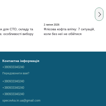
2 липня 2026
и для СТО, складу та
Флісова кофта влітку: 7 ситуацій,
а: особливості вибору
коли без неї не обійтися
Контактна інформація
+380933340240
Передзвонити вам?
+380933340240
+380933340240
+380933340240
specovka.in.ua@gmail.com