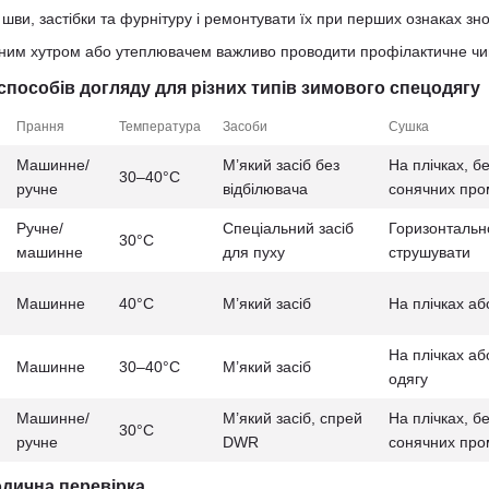
шви, застібки та фурнітуру і ремонтувати їх при перших ознаках зно
ьним хутром або утеплювачем важливо проводити профілактичне чищ
способів догляду для різних типів зимового спецодягу
Прання
Температура
Засоби
Сушка
Машинне/
М’який засіб без
На плічках, б
30–40°C
ручне
відбілювача
сонячних про
Ручне/
Спеціальний засіб
Горизонтальн
30°C
машинне
для пуху
струшувати
Машинне
40°C
М’який засіб
На плічках аб
На плічках аб
Машинне
30–40°C
М’який засіб
одягу
Машинне/
М’який засіб, спрей
На плічках, б
30°C
ручне
DWR
сонячних про
одична перевірка