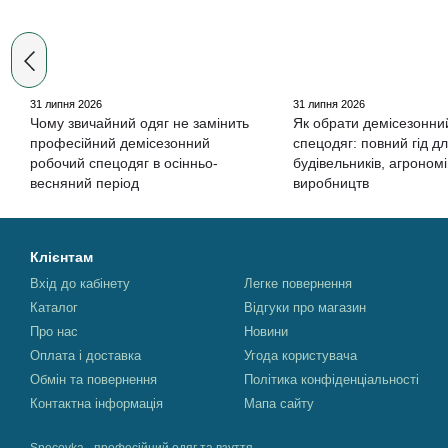
31 липня 2026
31 липня 2026
Чому звичайний одяг не замінить
Як обрати демісезонни
професійний демісезонний
спецодяг: повний гід д
робочий спецодяг в осінньо-
будівельників, агрономі
весняний період
виробництв
Клієнтам
Вхід до кабінету
Легке повернення
Каталог
Відгуки про магазин
Про нас
Новини
Оплата і доставка
Угода користувача
Обмін та повернення
Політика конфіденціальності
Контактна інформація
Мапа сайту
Specovka - професійний одяг та взуття