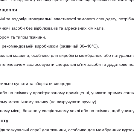
чищення
йні та водовідштовхувальні властивості зимового спецодягу, потріб
иючі засоби без відбілювачів та агресивних хімікатів.
ором та типом тканини.
, рекомендованій виробником (зазвичай 30–40°C).
шильні машини, особливо для виробів із мембраною або натураль
утеплювачем застосовувати спеціальні м’які засоби та додаткове п
ильно сушити та зберігати спецодяг:
або на плічках у провітрюваному приміщенні, уникати прямих соня
ому механічному впливу (не викручувати вручну).
мному місці, бажано у спеціальному чохлі або на плічках, щоб уник
исту
ідштовхувальні спреї для тканини, особливо для мембранних курток