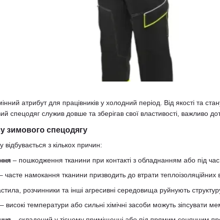
нний атрибут для працівників у холодний період. Від якості та ста
ий спецодяг служив довше та зберігав свої властивості, важливо д
у зимового спецодягу
 відбувається з кількох причин:
ння
– пошкодження тканини при контакті з обладнанням або під час
– часте намокання тканини призводить до втрати теплоізоляційних 
стила, розчинники та інші агресивні середовища руйнують структур
– високі температури або сильні хімічні засоби можуть зіпсувати м
ння
– складений у тісному приміщенні або під прямим сонячним пр