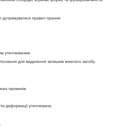
но дотримуватися правил прання:
ним утеплювачем.
олоскання для видалення залишків миючого засобу.
чних променів.
нути деформації утеплювача.
.