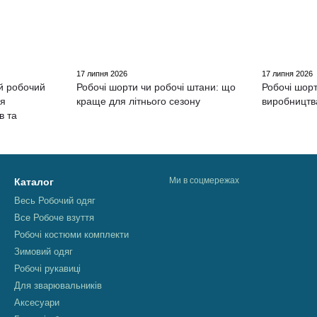
17 липня 2026
17 липня 2026
й робочий
Робочі шорти чи робочі штани: що
Робочі шорт
ля
краще для літнього сезону
виробництв
в та
Ми в соцмережах
Каталог
Весь Робочий одяг
Все Робоче взуття
Робочі костюми комплекти
Зимовий одяг
Робочі рукавиці
Для зварювальників
Аксесуари