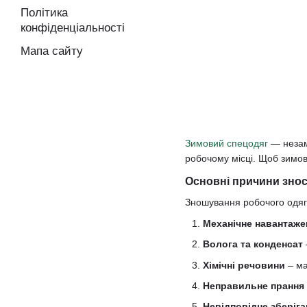
Політика
конфіденціальності
Мапа сайту
Зимовий спецодяг
— незамі
робочому місці. Щоб зимов
Основні причини знос
Зношування робочого одягу
Механічне навантаже
Волога та конденсат
Хімічні речовини
– ма
Неправильне прання
Невідповідне зберіга