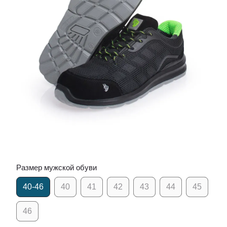
Размер мужской обуви
40-46
40
41
42
43
44
45
46