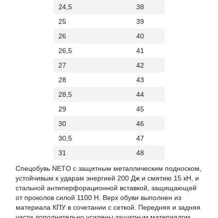
24,5
38
25
39
26
40
26,5
41
27
42
28
43
28,5
44
29
45
30
46
30,5
47
31
48
Спецобувь NETO с защитным металлическим подноском,
устойчивым к ударам энергией 200 Дж и смятию 15 кН, и
стальной антиперфорационной вставкой, защищающей
от проколов силой 1100 Н. Верх обуви выполнен из
материала КПУ в сочетании с сеткой. Передняя и задняя
части дополнительно усилены защитным материалом.