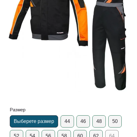
Размер
Выберете размер
44
46
48
50
52
54
56
58
60
62
64