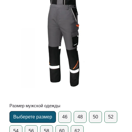
Размер мужской одежды
Выберете размер
46
48
50
52
54
56
58
60
62