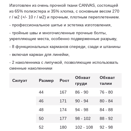
Изготовлен из очень прочной ткани CANVAS, состоящей
из 65% полиэстера и 35% хлопка, с основным весом 270
г / м2 (+/- 10 г / м2) и прочным, плотным переплетением.
- профессиональное шитье и эстетика изготовления,
- тройные швы и многочисленные прочные болты,
укрепляющие места, особенно подверженные разрыву,
- 8 функциональных карманов спереди, сзади и штанины
- включая карман для линейки,
- 2 наколенника с липучкой, позволяющие использовать
сменные наколенники
Обхват
Обхват
Силуэт
Размер
Рост
груди
талии
44
167
86 - 90
76 - 80
46
171
90 - 94
80 - 84
48
174
94 - 98
84 - 88
50
177
98 - 102
88 - 92
52
180
102 - 108
92 - 98