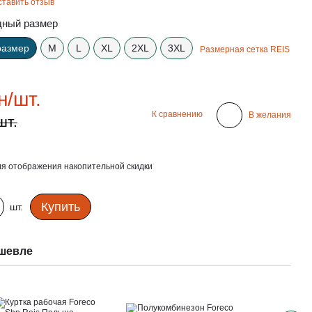
ставить отзыв
ный размер
размер
M
L
XL
2XL
3XL
Размерная сетка REIS
н/шт.
К сравнению
В желания
шт.
я отображения накопительной скидки
Купить
шт.
шевле
Вме