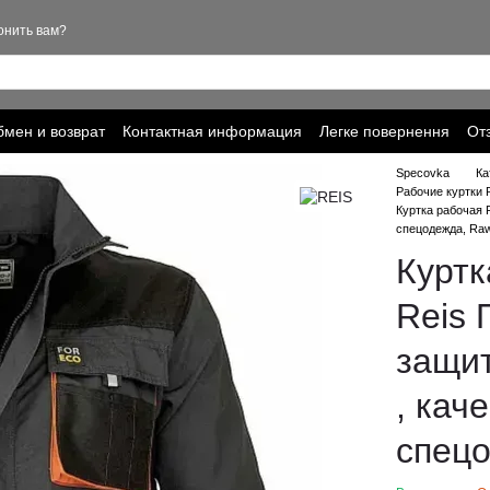
онить вам?
мен и возврат
Контактная информация
Легке повернення
От
ика конфиденциальности
Specovka
Ка
Рабочие куртки 
Куртка рабочая 
спецодежда, Ra
Куртк
Reis 
защит
, кач
спецо