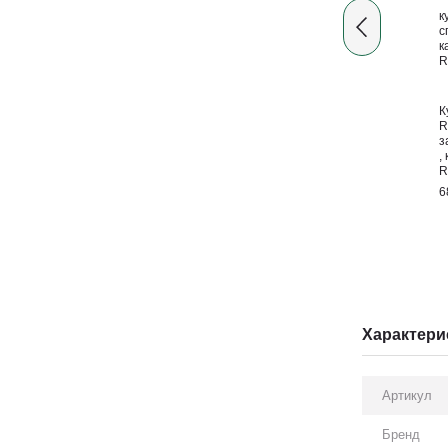
К
R
з
,
R
6
Характери
Артикул
Бренд