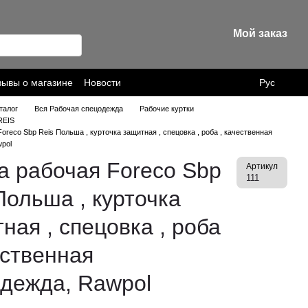
Мой заказ
зывы о магазине
Новости
Рус
талог
Вся Рабочая спецодежда
Рабочие куртки
REIS
Foreco Sbp Reis Польша , курточка защитная , спецовка , роба , качественная
wpol
а рабочая Foreco Sbp
Артикул
111
Польша , курточка
ная , спецовка , роба
ественная
дежда, Rawpol