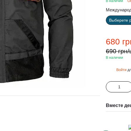
В наличии
О
Международ
Выберете 
680 гр
690 грн/
В наличии
Войти
дл
%
Вместе де