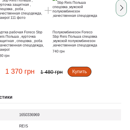
уртка рабочая Foreco Sbp
Полукомбинезон Foreco
eis Польша , курточка
Sbp Reis Польша спецовка
ащитная , спецовка , роба
,мужской полукомбинезон
 качественная спецодежда,
,качественная спецодежда
awpol
740 грн
80 грн
1 370 грн
1 480 грн
Купить
стики
1650336969
REIS