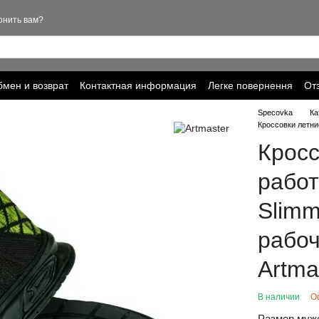
онить вам?
мен и возврат
Контактная информация
Легке повернення
От
ика конфиденциальности
Specovka
Ка
Кроссовки летни
Кросс
работ
Slimm
рабоч
Artma
В наличии
О
Размер муж