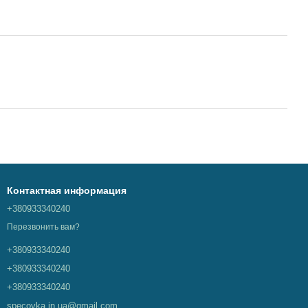
Контактная информация
+380933340240
Перезвонить вам?
+380933340240
+380933340240
+380933340240
specovka.in.ua@gmail.com