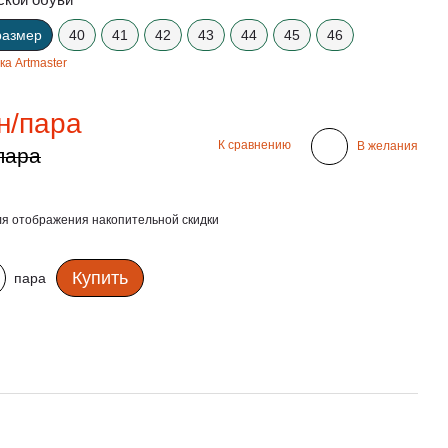
размер
40
41
42
43
44
45
46
ка Artmaster
н/пара
К сравнению
В желания
пара
я отображения накопительной скидки
Купить
пара