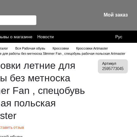
Мой заказ
зывы о магазине
Новости
Рус
талог
Вся Рабочая обувь
Кроссовки
Кроссовки Artmaster
е для работы без метноска Slimmer Fan , спецобувь рабочая польская Artmaster
овки летние для
Артикул
2595773045
ы без метноска
er Fan , спецобувь
ая польская
ster
ставить отзыв
ской обуви