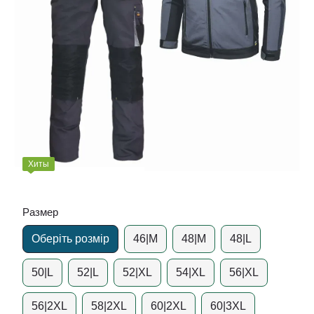
Хиты
Размер
Оберіть розмір
46|M
48|M
48|L
50|L
52|L
52|XL
54|XL
56|XL
56|2XL
58|2XL
60|2XL
60|3XL