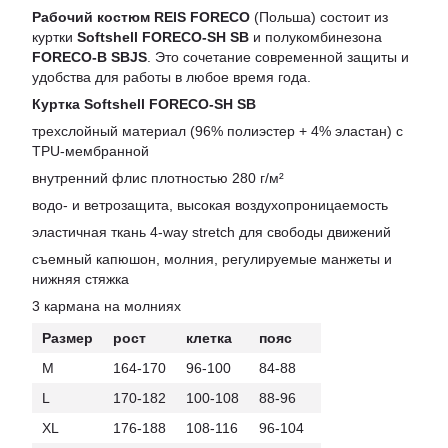
Рабочий костюм REIS FORECO
(Польша) состоит из
куртки
Softshell FORECO-SH SB
и полукомбинезона
FORECO-B SBJS
. Это сочетание современной защиты и
удобства для работы в любое время года.
Куртка Softshell FORECO-SH SB
трехслойный материал (96% полиэстер + 4% эластан) с
TPU-мембранной
внутренний флис плотностью 280 г/м²
водо- и ветрозащита, высокая воздухопроницаемость
эластичная ткань 4-way stretch для свободы движений
съемный капюшон, молния, регулируемые манжеты и
нижняя стяжка
3 кармана на молниях
Размер
рост
клетка
пояс
M
164-170
96-100
84-88
L
170-182
100-108
88-96
XL
176-188
108-116
96-104