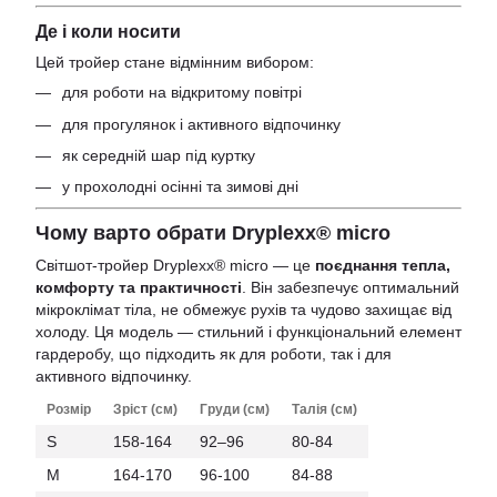
Де і коли носити
Цей тройер стане відмінним вибором:
для роботи на відкритому повітрі
для прогулянок і активного відпочинку
як середній шар під куртку
у прохолодні осінні та зимові дні
Чому варто обрати Dryplexx® micro
Світшот‑тройер Dryplexx® micro — це
поєднання тепла,
комфорту та практичності
. Він забезпечує оптимальний
мікроклімат тіла, не обмежує рухів та чудово захищає від
холоду. Ця модель — стильний і функціональний елемент
гардеробу, що підходить як для роботи, так і для
активного відпочинку.
Розмір
Зріст (см)
Груди (см)
Талія (см)
S
158-164
92–96
80-84
M
164-170
96-100
84-88