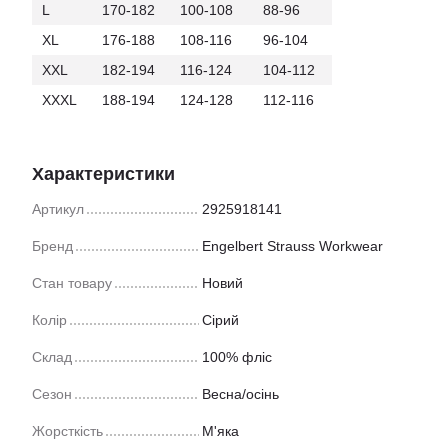
L
170-182
100-108
88-96
XL
176-188
108-116
96-104
XXL
182-194
116-124
104-112
XXXL
188-194
124-128
112-116
Характеристики
Артикул
2925918141
Бренд
Engelbert Strauss Workwear
Стан товару
Новий
Колір
Сірий
Склад
100% фліс
Сезон
Весна/осінь
Жорсткість
М'яка