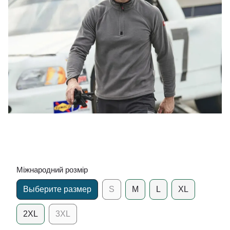
Міжнародний розмір
Выберите размер
S
M
L
XL
2XL
3XL