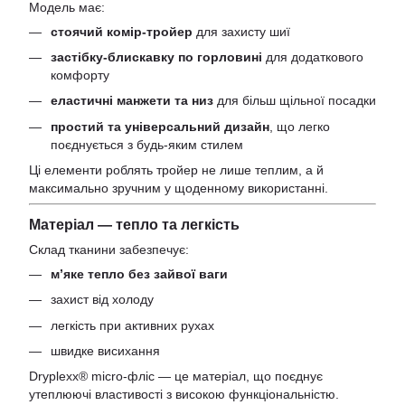
Модель має:
стоячий комір‑тройер
для захисту шиї
застібку‑блискавку по горловині
для додаткового
комфорту
еластичні манжети та низ
для більш щільної посадки
простий та універсальний дизайн
, що легко
поєднується з будь‑яким стилем
Ці елементи роблять тройер не лише теплим, а й
максимально зручним у щоденному використанні.
Матеріал — тепло та легкість
Склад тканини забезпечує:
м’яке тепло без зайвої ваги
захист від холоду
легкість при активних рухах
швидке висихання
Dryplexx® micro‑фліс — це матеріал, що поєднує
утеплюючі властивості з високою функціональністю.