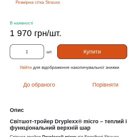
Розмірна сітка Strauss
В наявності
1 970 грн/шт.
Купити
шт.
Увійти
для відображення накопичувальної знижки
%
До обраного
Порівняти
Опис
Світшот‑тройер Dryplexx® micro – теплий і
функціональний верхній шар
Світшот‑тройер
Dryplexx® micro
від Engelbert Strauss —