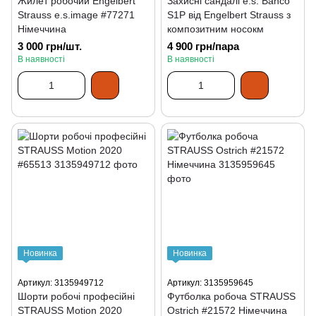
Жилет робочий Engelbert
Захисні сандалі e.s. Banco
Strauss e.s.image #77271
S1P від Engelbert Strauss з
Німеччина
композитним носокм
3 000 грн/шт.
4 900 грн/пара
В наявності
В наявності
Новинка
Новинка
Артикул: 3135949712
Артикул: 3135959645
Шорти робочі професійні
Футболка робоча STRAUSS
STRAUSS Motion 2020
Ostrich #21572 Німеччина