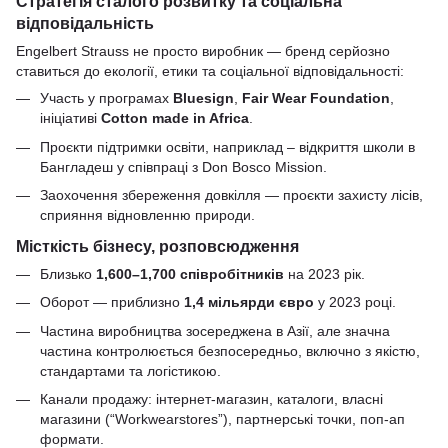
Стратегія сталого розвитку та соціальна
відповідальність
Engelbert Strauss не просто виробник — бренд серйозно
ставиться до екології, етики та соціальної відповідальності:
Участь у програмах
Bluesign
,
Fair Wear Foundation
,
ініціативі
Cotton made in Africa
.
Проєкти підтримки освіти, наприклад – відкриття школи в
Бангладеш у співпраці з Don Bosco Mission.
Заохочення збереження довкілля — проєкти захисту лісів,
сприяння відновленню природи.
Місткість бізнесу, розповсюдження
Близько
1,600–1,700 співробітників
на 2023 рік.
Оборот — приблизно
1,4 мільярди євро
у 2023 році.
Частина виробництва зосереджена в Азії, але значна
частина контролюється безпосередньо, включно з якістю,
стандартами та логістикою.
Канали продажу: інтернет-магазин, каталоги, власні
магазини (“Workwearstores”), партнерські точки, поп-ап
формати.