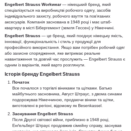
Engelbert Strauss Workwear
— німецький бренд, який
спеціалізується на виробництві робочого одягу, засобів
індивідуального захисту, робочого взуття та пов’язаних
аксесуарів. Компанія заснована в 1948 році і має штаб-
квартиру в місті Бібергемюнт (земля Гессен) у Німеччині.
Engelbert Strauss
— це бренд, який поєднує німецьку якість,
інновації, функціональність і стиль у продукції для
професійного використання. Якщо вам потрібен робочий одяг
або захисне спорядження, яке витримає реальне
навантаження та довгий час прослужить — Engelbert Strauss є
одним із варіантів, який варто розглянути.
Історія бренду Engelbert Strauss
Початок
Все почалося з торгівлі віниками та щітками. Батько
майбутнього засновника, Август Штраус, з двома синами
подорожував Німеччиною, продаючи віники та щітки,
виготовлені в регіоні, відомому як Besenkassel.
Заснування Engelbert Strauss
Після Другої світової війни, приблизно в 1948 році,
Енґельберт Штраус продовжив сімейну справу, заснував