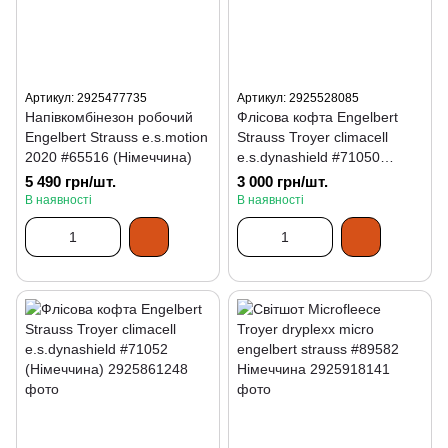
Артикул: 2925477735
Артикул: 2925528085
Напівкомбінезон робочий
Флісова кофта Engelbert
Engelbert Strauss e.s.motion
Strauss Troyer climacell
2020 #65516 (Німеччина)
e.s.dynashield #71050
(Німеччина)
5 490 грн/шт.
3 000 грн/шт.
В наявності
В наявності