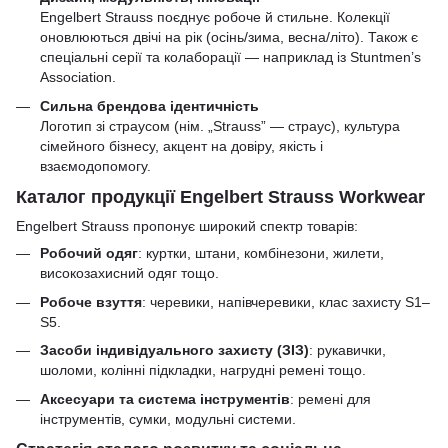
Engelbert Strauss поєднує робоче й стильне. Колекції
оновлюються двічі на рік (осінь/зима, весна/літо). Також є
спеціальні серії та колаборації — наприклад із Stuntmen’s
Association.
Сильна брендова ідентичність
Логотип зі страусом (нім. „Strauss” — страус), культура
сімейного бізнесу, акцент на довіру, якість і
взаємодопомогу.
Каталог продукції Engelbert Strauss Workwear
Engelbert Strauss пропонує широкий спектр товарів:
Робочий одяг
: куртки, штани, комбінезони, жилети,
високозахисний одяг тощо.
Робоче взуття
: черевики, напівчеревики, клас захисту S1–
S5.
Засоби індивідуального захисту (ЗІЗ)
: рукавички,
шоломи, колінні підкладки, нагрудні ремені тощо.
Аксесуари та система інструментів
: ремені для
інструментів, сумки, модульні системи.