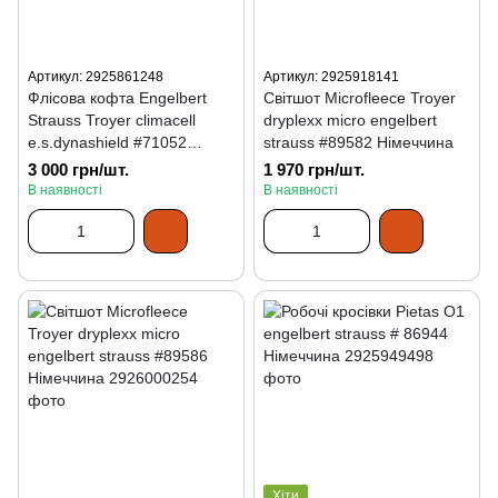
Артикул: 2925861248
Артикул: 2925918141
Флісова кофта Engelbert
Світшот Microfleece Troyer
Strauss Troyer climacell
dryplexx micro engelbert
e.s.dynashield #71052
strauss #89582 Німеччина
(Німеччина)
3 000 грн/шт.
1 970 грн/шт.
В наявності
В наявності
Хіти