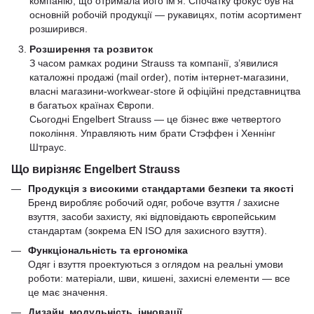
компанію, що отримала його ім’я. Спочатку фокус був на
основній робочій продукції — рукавицях, потім асортимент
розширився.
Розширення та розвиток
З часом рамках родини Strauss та компанії, з’явилися
каталожні продажі (mail order), потім інтернет-магазини,
власні магазини‑workwear‑store й офіційні представництва
в багатьох країнах Європи.
Сьогодні Engelbert Strauss — це бізнес вже четвертого
покоління. Управляють ним брати Стэффен і Хеннінг
Штраус.
Що вирізняє Engelbert Strauss
Продукція з високими стандартами безпеки та якості
Бренд виробляє робочий одяг, робоче взуття / захисне
взуття, засоби захисту, які відповідають європейським
стандартам (зокрема EN ISO для захисного взуття).
Функціональність та ергономіка
Одяг і взуття проектуються з оглядом на реальні умови
роботи: матеріали, шви, кишені, захисні елементи — все
це має значення.
Дизайн, модульність, інновації