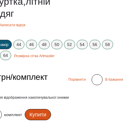
уртка,літній
дяг
Написати відгук
озмір
44
46
48
50
52
54
56
58
64
Розмірна сітка Artmaster
грн/комплект
Порівняти
В бажання
я відображення накопичувальної знижки
Купити
комплект