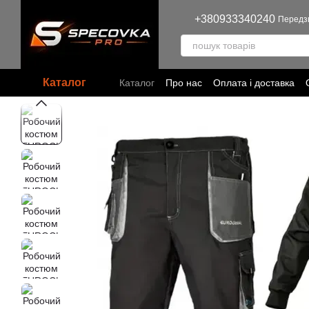
Перейти до основного контенту
+380933340240
Передз
Каталог
Каталог
Про нас
Оплата і доставка
Угода користувача
Політика конфіден