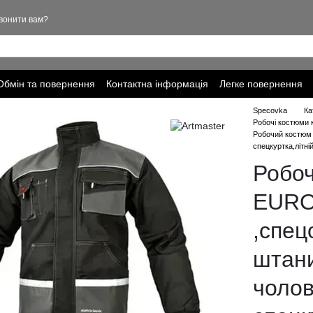
вонити вам?
Обмін та повернення
Контактна інформація
Легке повернення
ціальності
Specovka
Ка
Робочі костюми 
Робочий костюм 
спецкуртка,літні
Робо
EURO
,спец
штан
чолов