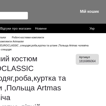
Мій кошик
Відгуки про магазин
Новини
Укр
талог
Робочі костюми комплекти
комплекти Artmaster
EUROCLASSIC ,спецодяг,роба,куртка та штани ,Польща Artmas чоловіча
й спецодяг
чий костюм
Артикул
1816986064
CLASSIC
одяг,роба,куртка та
и ,Польща Artmas
іча