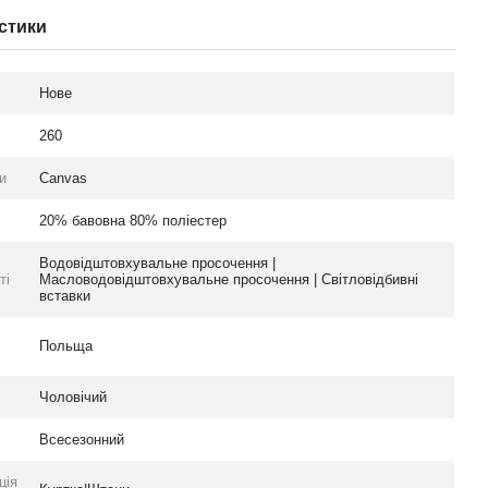
стики
Нове
260
и
Canvas
20% бавовна 80% поліестер
Водовідштовхувальне просочення |
ті
Масловодовідштовхувальне просочення | Світловідбивні
вставки
Польща
Чоловічий
Всесезонний
ція