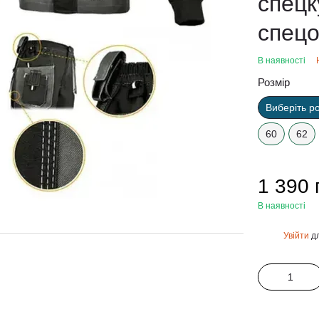
спецк
спецо
В наявності
Розмір
Виберіть р
60
62
1 390 
В наявності
Увійти
дл
%