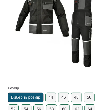
Розмір
Виберіть розмір
44
46
48
50
52
54
56
58
60
62
64