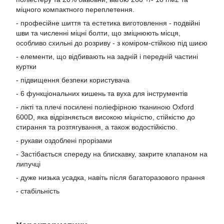
міцного компактного переплетення.
- професійне шиття та естетика виготовлення - подвійні
шви та численні міцні болти, що зміцнюють місця,
особливо схильні до розриву - з коміром-стійкою під шиєю
- елементи, що відбивають на задній і передній частині
куртки
- підвищення безпеки користувача
- 6 функціональних кишень та вуха для інструментів
- лікті та плечі посилені поліефірною тканиною Oxford
600D, яка відрізняється високою міцністю, стійкістю до
стирання та розтягування, а також водостійкістю.
- рукави оздоблені прорізами
- Застібається спереду на блискавку, закрите клапаном на
липучці
- дуже низька усадка, навіть після багаторазового прання
- стабільність