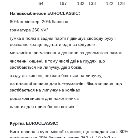
64
197
132 - 138
122 - 128
Напівкомбінезон EUROCLASSIC:
80% поліестер, 20% бавовна
граматура 260 г/м²
гумка в поясі в задній партії підвищує свободу руху і
дозволяє краще підігнати одяг за фігурою
можливість регулювання довжини за допомогою лямок
численні кишені, в тому числі дві на грудях, що
застібаються на липучку, дві з боків,
ззаду дві кишені, що застібаються на липучку,
на штанині кишеня для інструментів і бічна кишеня, що
застібається на липучку на колінах
додаткові кишені для наколінників
хлястик для пристібання ключів
Куртка EUROCLASSIC:
Виготовлена ​​з дуже міцної тканини, що складається з 80%
поліестеру та 20% бавовни, вагою 260 +/- 10 г/м2 та