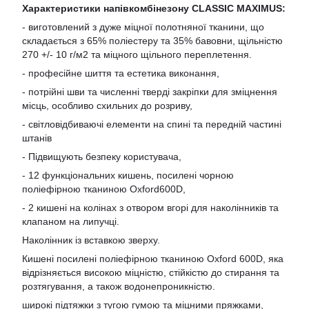
Характеристики напівкомбінезону CLASSIC MAXIMUS:
- виготовлений з дуже міцної полотняної тканини, що
складається з 65% поліестеру та 35% бавовни, щільністю
270 +/- 10 г/м2 та міцного щільного переплетення.
- професійне шиття та естетика виконання,
- потрійні шви та численні тверді закріпки для зміцнення
місць, особливо схильних до розриву,
- світловідбиваючі елементи на спині та передній частині
штанів
- Підвищують безпеку користувача,
- 12 функціональних кишень, посилені чорною
поліефірною тканиною Oxford600D,
- 2 кишені на колінах з отвором вгорі для наколінників та
клапаном на липучці.
Наколінник із вставкою зверху.
Кишені посилені поліефірною тканиною Oxford 600D, яка
відрізняється високою міцністю, стійкістю до стирання та
розтягування, а також водонепроникністю.
широкі підтяжки з тугою гумою та міцними пряжками,