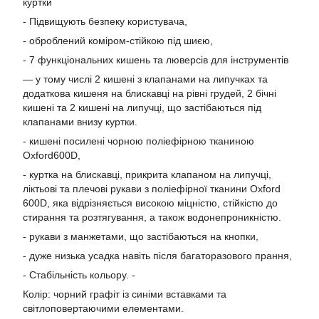
куртки
- Підвищують безпеку користувача,
- оброблений коміром-стійкою під шиєю,
- 7 функціональних кишень та люверсів для інструментів
— у тому числі 2 кишені з клапанами на липучках та
додаткова кишеня на блискавці на рівні грудей, 2 бічні
кишені та 2 кишені на липучці, що застібаються під
клапанами внизу куртки.
- кишені посилені чорною поліефірною тканиною
Oxford600D,
- куртка на блискавці, прикрита клапаном на липучці,
ліктьові та плечові рукави з поліефірної тканини Oxford
600D, яка відрізняється високою міцністю, стійкістю до
стирання та розтягування, а також водонепроникністю.
- рукави з манжетами, що застібаються на кнопки,
- дуже низька усадка навіть після багаторазового прання,
- Стабільність кольору. -
Колір: чорний графіт із синіми вставками та
світлоповертаючими елементами.