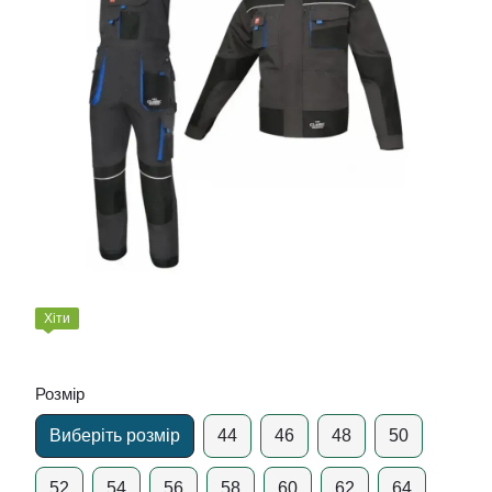
Хіти
Розмір
Виберіть розмір
44
46
48
50
52
54
56
58
60
62
64