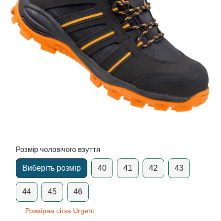
Розмір чоловічого взуття
Виберіть розмір
40
41
42
43
44
45
46
Розмірна сітка Urgent