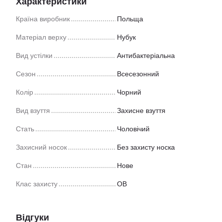
Характеристики
Країна виробник
Польща
Матеріал верху
Нубук
Вид устілки
Антибактеріальна
Сезон
Всесезонний
Колір
Чорний
Вид взуття
Захисне взуття
Стать
Чоловічий
Захисний носок
Без захисту носка
Стан
Нове
Клас захисту
OB
Відгуки