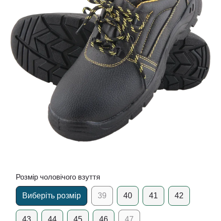
Розмір чоловічого взуття
Виберіть розмір
39
40
41
42
43
44
45
46
47