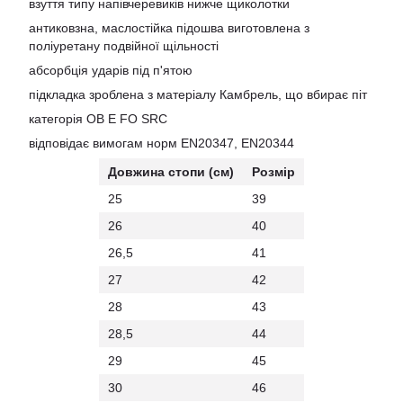
взуття типу напівчеревиків нижче щиколотки
антиковзна, маслостійка підошва виготовлена з
поліуретану подвійної щільності
абсорбція ударів під п'ятою
підкладка зроблена з матеріалу Камбрель, що вбирає піт
категорія OB E FO SRC
відповідає вимогам норм EN20347, EN20344
Довжина стопи (см)
Розмір
25
39
26
40
26,5
41
27
42
28
43
28,5
44
29
45
30
46