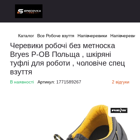
Каталог
Все Робоче взуття
Напівчеревики
Напівчеревики
Черевики робочі без метноска
Bryes P-OB Польща , шкіряні
туфлі для роботи , чоловіче спец
взуття
В наявності
Артикул:
1771589267
2 відгуки